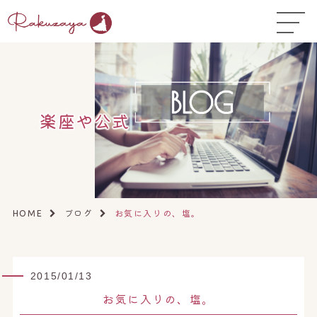
TOP
はじめての方へ
▼
コース料金
楽座や公式
よくある質問
お悩み温活ガイド
▼
店舗一覧
▼
ブログ
お気に入りの、塩。
HOME
オンラインストア
▼
開業サポート
▼
2015/01/13
お気に入りの、塩。