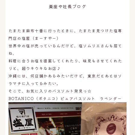
オンライン予約はこちら
楽座や社長ブログ
たまたま麻布十番に行ったときに、たまたま見つけた塩専
門店の塩屋（まーすやー）
世界中の塩が売っているんだけど、塩ソムリエさんも居て
ね、
料理に合うお塩を提案してくれたり、味見もさせてくれた
りと、超ウキウキなお店♪
沖縄には、何店舗かあるみたいだけど、東京だとあとはソ
ラマチに入ってるみたい。
そこで、お気に入りのバスソルト発見っ☆
BOTANICO（ボタニコ）ピュアバスソルト ラベンダー