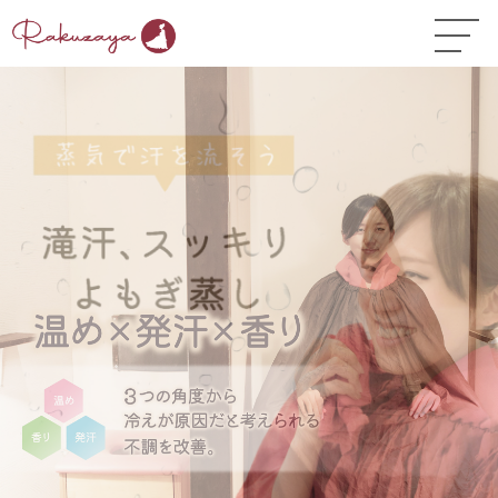
TOP
はじめての方へ
▼
お悩み温活ガイド
▼
店舗一覧
▼
オンラインストア
▼
開業サポート
▼