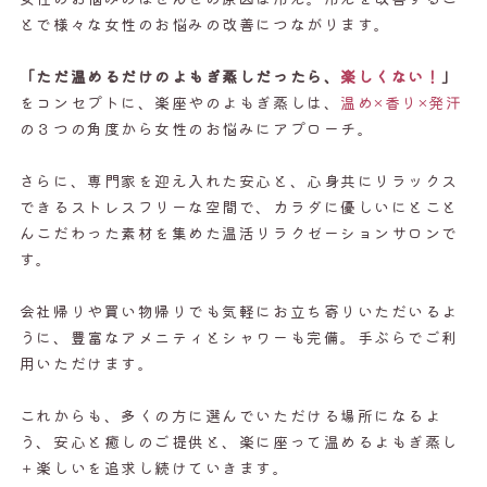
とで様々な女性のお悩みの改善につながります。
「ただ温めるだけのよもぎ蒸しだったら、
楽しくない！
」
をコンセプトに、楽座やのよもぎ蒸しは、
温め×香り×発汗
の３つの角度から女性のお悩みにアプローチ。
さらに、専門家を迎え入れた安心と、心身共にリラックス
できるストレスフリーな空間で、カラダに優しいにとこと
んこだわった素材を集めた温活リラクゼーションサロンで
す。
会社帰りや買い物帰りでも気軽にお立ち寄りいただいるよ
うに、豊富なアメニティとシャワーも完備。手ぶらでご利
用いただけます。
これからも、多くの方に選んでいただける場所になるよ
う、安心と癒しのご提供と、楽に座って温めるよもぎ蒸し
＋楽しいを追求し続けていきます。