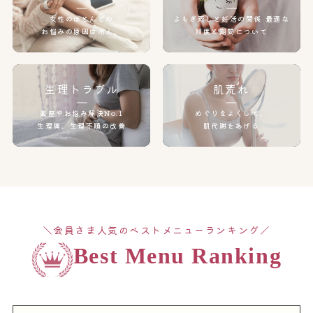
女性のほとんどの
よもぎ蒸しと妊活の関係
最適な
お悩みの原因は冷え。
頻度と期間について
生理トラブル
肌荒れ
楽座やお悩み解決No.1
めぐりをよくして、
生理痛、生理不順の改善
肌代謝をあげる
＼会員さま人気のベストメニューランキング／
Best Menu Ranking