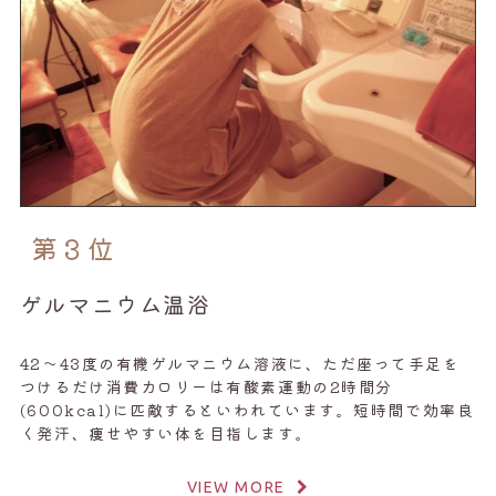
第３位
ゲルマニウム温浴
42～43度の有機ゲルマニウム溶液に、ただ座って手足を
つけるだけ消費カロリーは有酸素運動の2時間分
(600kcal)に匹敵するといわれています。短時間で効率良
く発汗、痩せやすい体を目指します。
VIEW MORE