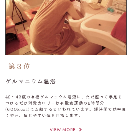
第３位
ゲルマニウム温浴
42～43度の有機ゲルマニウム溶液に、ただ座って手足を
つけるだけ消費カロリーは有酸素運動の2時間分
(600kcal)に匹敵するといわれています。短時間で効率良
く発汗、痩せやすい体を目指します。
VIEW MORE