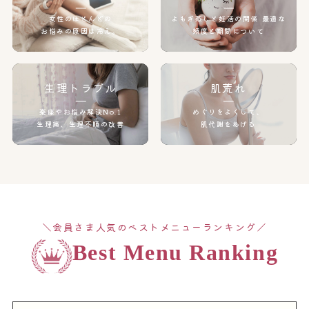
女性のほとんどの
よもぎ蒸しと妊活の関係
最適な
お悩みの原因は冷え。
頻度と期間について
生理トラブル
肌荒れ
楽座やお悩み解決No.1
めぐりをよくして、
生理痛、生理不順の改善
肌代謝をあげる
＼会員さま人気のベストメニューランキング／
Best Menu Ranking