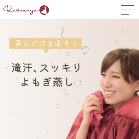
TOP
はじめての方へ
▼
コース料金
よくある質問
お悩み温活ガイド
▼
店舗一覧
▼
オンラインストア
▼
開業サポート
▼