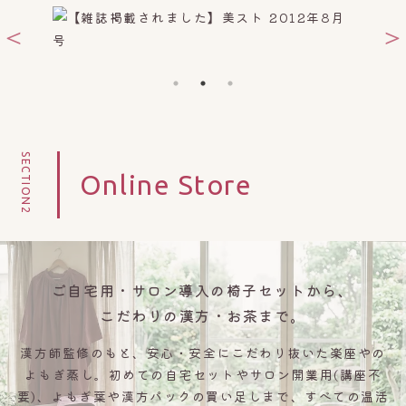
SECTION2
Online Store
ご自宅用・サロン導入の椅子セットから
、
こだわりの漢方・お茶まで。
漢方師監修のもと、安心・安全にこだわり抜いた楽座やの
よもぎ蒸し。初めての自宅セットやサロン開業用(講座不
要)、よもぎ葉や漢方パックの買い足しまで、すべての温活