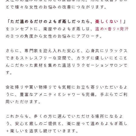
とで様々な女性のお悩みの改善につながります。
「ただ温めるだけのよもぎ蒸しだったら、
楽しくない！
」
をコンセプトに、楽座やのよもぎ蒸しは、
温め×香り×発汗
の３つの角度から女性のお悩みにアプローチ。
さらに、専門家を迎え入れた安心と、心身共にリラックス
できるストレスフリーな空間で、カラダに優しいにとこと
んこだわった素材を集めた温活リラクゼーションサロンで
す。
会社帰りや買い物帰りでも気軽にお立ち寄りいただいるよ
うに、豊富なアメニティとシャワーも完備。手ぶらでご利
用いただけます。
これからも、多くの方に選んでいただける場所になるよ
う、安心と癒しのご提供と、楽に座って温めるよもぎ蒸し
＋楽しいを追求し続けていきます。