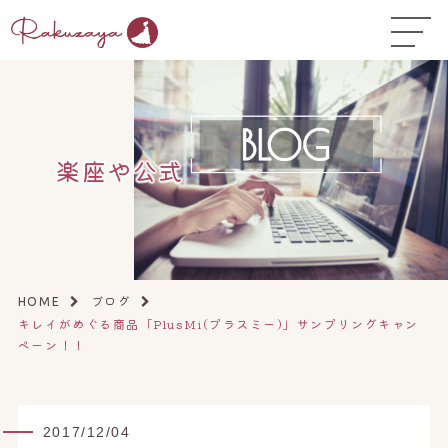
TOP
はじめての方へ
▼
コース料金
楽座や公式
よくある質問
お悩み温活ガイド
▼
店舗一覧
▼
ブログ
HOME
キレイがめぐる商品「PlusMi(プラスミー)」サンプリングキャン
オンラインストア
▼
ペーン！！
開業サポート
▼
2017/12/04