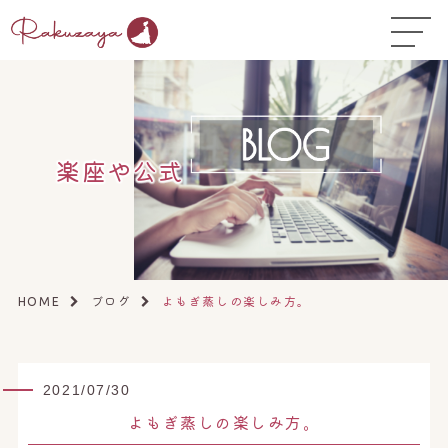
TOP
はじめての方へ
▼
コース料金
楽座や公式
よくある質問
お悩み温活ガイド
▼
店舗一覧
▼
ブログ
よもぎ蒸しの楽しみ方。
HOME
オンラインストア
▼
開業サポート
▼
2021/07/30
よもぎ蒸しの楽しみ方。