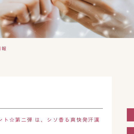
情報
ント☆第二弾 は、シソ香る爽快発汗漢