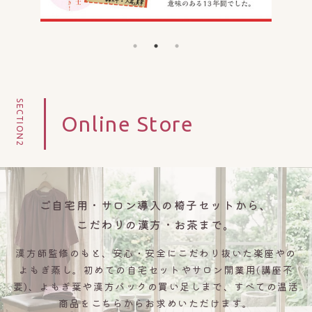
SECTION2
Online Store
ご自宅用・サロン導入の椅子セットから
、
こだわりの漢方・お茶まで。
漢方師監修のもと、安心・安全にこだわり抜いた楽座やの
よもぎ蒸し。初めての自宅セットやサロン開業用(講座不
要)、よもぎ葉や漢方パックの買い足しまで、すべての温活
商品をこちらからお求めいただけます。