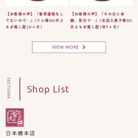
【お客様の声】「普段運動をし
【お客様の声】「その日に体
てないので…」(りん様30代よ
調、気分で…」(友田久美子様50
もぎ蒸し歴10ヶ月)
代よもぎ蒸し歴1年7ヶ月)
VIEW MORE
SECTION6
Shop List
日本橋本店