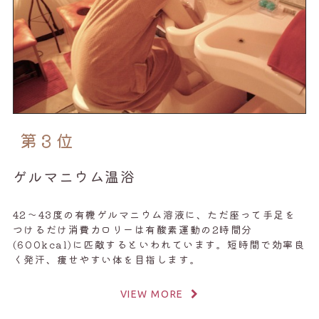
第３位
ゲルマニウム温浴
42～43度の有機ゲルマニウム溶液に、ただ座って手足を
つけるだけ消費カロリーは有酸素運動の2時間分
(600kcal)に匹敵するといわれています。短時間で効率良
く発汗、痩せやすい体を目指します。
VIEW MORE