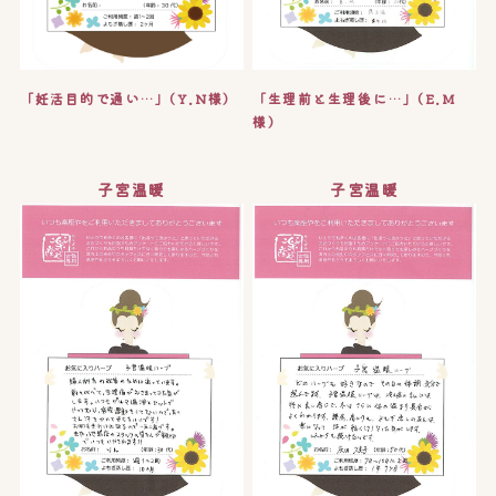
「妊活目的で通い…」(Y.N様)
「生理前と生理後に…」(E.M
様)
子宮温暖
子宮温暖