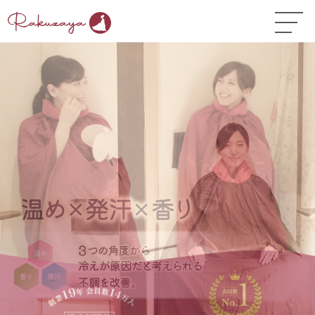
TOP
はじめての方へ
▼
コース料金
よくある質問
お悩み温活ガイド
▼
店舗一覧
▼
オンラインストア
▼
開業サポート
▼