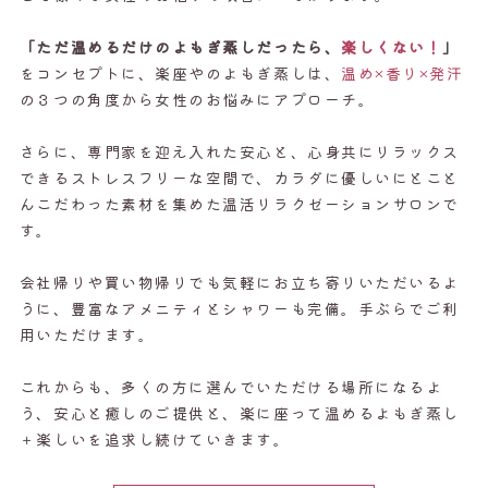
「ただ温めるだけのよもぎ蒸しだったら、
楽しくない！
」
をコンセプトに、楽座やのよもぎ蒸しは、
温め×香り×発汗
の３つの角度から女性のお悩みにアプローチ。
さらに、専門家を迎え入れた安心と、心身共にリラックス
できるストレスフリーな空間で、カラダに優しいにとこと
んこだわった素材を集めた温活リラクゼーションサロンで
す。
会社帰りや買い物帰りでも気軽にお立ち寄りいただいるよ
うに、豊富なアメニティとシャワーも完備。手ぶらでご利
用いただけます。
これからも、多くの方に選んでいただける場所になるよ
う、安心と癒しのご提供と、楽に座って温めるよもぎ蒸し
＋楽しいを追求し続けていきます。