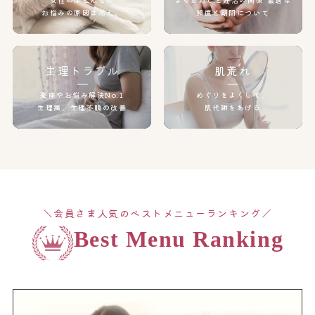
お悩みの原因は冷え。
頻度と期間について
生理トラブル
肌荒れ
楽座やお悩み解決No.1
めぐりをよくして、
生理痛、生理不順の改善
肌代謝をあげる
＼会員さま人気のベストメニューランキング／
Best Menu Ranking