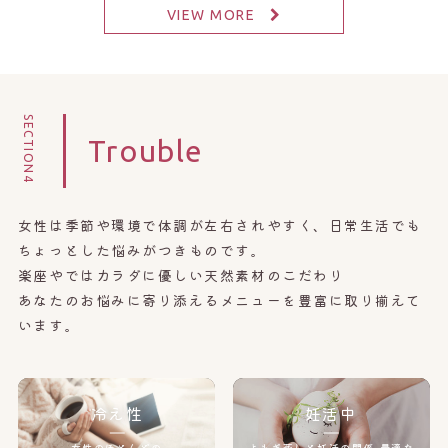
VIEW MORE
SECTION4
Trouble
女性は季節や環境で体調が左右されやすく、日常生活でも
ちょっとした悩みがつきものです。
楽座やではカラダに優しい天然素材のこだわり
あなたのお悩みに寄り添えるメニューを豊富に取り揃えて
います。
冷え性
妊活中
女性のほとんどの
よもぎ蒸しと妊活の関係
最適な