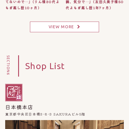
てないので…」(りん様30代よ
調、気分で…」(友田久美子様50
もぎ蒸し歴10ヶ月)
代よもぎ蒸し歴1年7ヶ月)
VIEW MORE
SECTION6
Shop List
日本橋本店
東京都中央区日本橋3-8-3 SAKURAビル5階