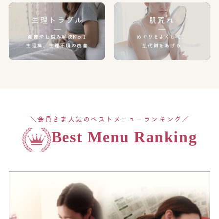
生理トラブル
肌荒れ
楽座やお悩み解決No.1
めぐりをよくして、
生理痛、生理不順の改善
肌代謝をあげる
＼会員さま人気のベストメニューランキング／
Best Menu Ranking