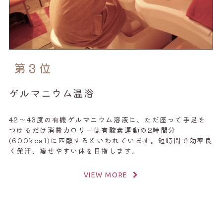
第３位
ゲルマニウム温浴
42～43度の有機ゲルマニウム溶液に、ただ座って手足を
つけるだけ消費カロリーは有酸素運動の2時間分
(600kcal)に匹敵するといわれています。短時間で効率良
く発汗、痩せやすい体を目指します。
VIEW MORE