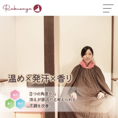
TOP
はじめての方へ
▼
コース料金
よくある質問
お悩み温活ガイド
▼
店舗一覧
▼
オンラインストア
▼
開業サポート
▼