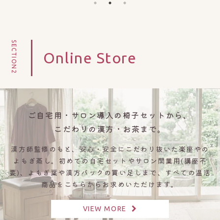
SECTION2
Online Store
ご自宅用・サロン導入の椅子セットから
、
こだわりの漢方・お茶まで。
漢方師監修のもと、安心・安全にこだわり抜いた楽座やの
よもぎ蒸し。初めての自宅セットやサロン開業用(講座不
要)、よもぎ葉や漢方パックの買い足しまで、すべての温活
商品をこちらからお求めいただけます。
VIEW MORE