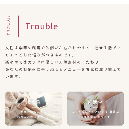
SECTION4
Trouble
女性は季節や環境で体調が左右されやすく、日常生活でも
ちょっとした悩みがつきものです。
楽座やではカラダに優しい天然素材のこだわり
あなたのお悩みに寄り添えるメニューを豊富に取り揃えて
います。
冷え性
妊活中
女性のほとんどの
よもぎ蒸しと妊活の関係
最適な
お悩みの原因は冷え。
頻度と期間について