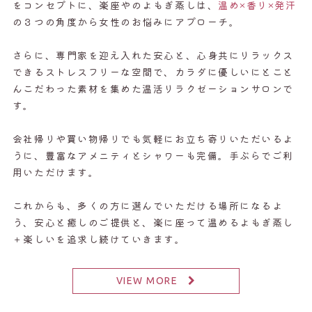
をコンセプトに、楽座やのよもぎ蒸しは、
温め×香り×発汗
の３つの角度から女性のお悩みにアプローチ。
さらに、専門家を迎え入れた安心と、心身共にリラックス
できるストレスフリーな空間で、カラダに優しいにとこと
んこだわった素材を集めた温活リラクゼーションサロンで
す。
会社帰りや買い物帰りでも気軽にお立ち寄りいただいるよ
うに、豊富なアメニティとシャワーも完備。手ぶらでご利
用いただけます。
これからも、多くの方に選んでいただける場所になるよ
う、安心と癒しのご提供と、楽に座って温めるよもぎ蒸し
＋楽しいを追求し続けていきます。
VIEW MORE